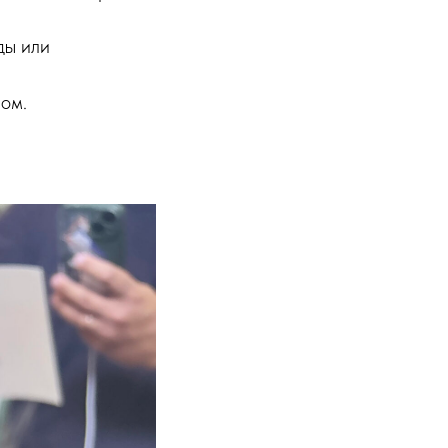
ды или
ом.