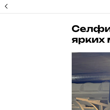
Селфи-
ярких