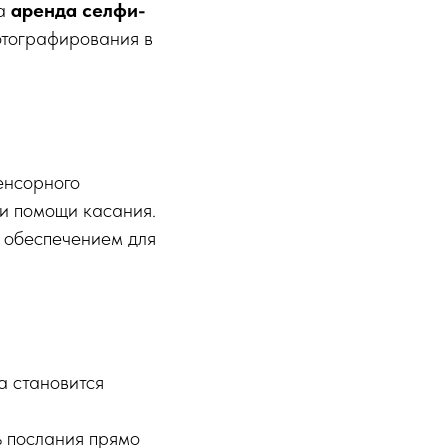
ла
аренда селфи-
отографирования в
енсорного
ри помощи касания.
 обеспечением для
а становится
ь послания прямо